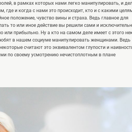
ролей, в рамках которых нами легко манипулировать, и де
, где и когда с нами это происходит, кто и с какими целя
ное положение, чувство вины и страха. Ведь главное для
лать то или иное действие вы решили сами и исключитель
о или прибыльно. Ну а кто на самом деле имеет с этого не
 любят в нашем социуме манипулировать женщинами. Ведь
 некоторые считают это эквивалентом глупости и наивности
ами по своему усмотрению нечистоплотным в плане