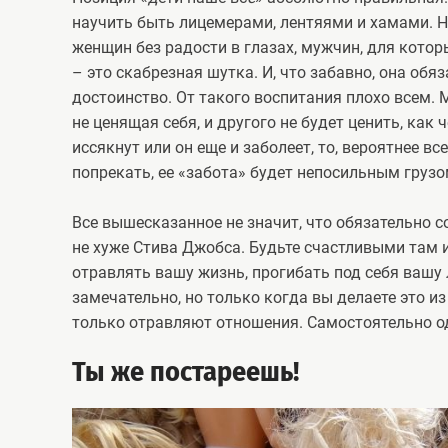
научить быть лицемерами, лентяями и хамами. Ну
женщин без радости в глазах, мужчин, для кот
– это скабрезная шутка. И, что забавно, она обя
достоинство. От такого воспитания плохо всем. 
не ценящая себя, и другого не будет ценить, как
иссякнут или он еще и заболеет, то, вероятнее все
попрекать, ее «забота» будет непосильным груз
Все вышесказанное не значит, что обязательно 
не хуже Стива Джобса. Будьте счастливыми там и
отравлять вашу жизнь, прогибать под себя вашу 
замечательно, но только когда вы делаете это и
только отравляют отношения. Самостоятельно од
Ты же постареешь!