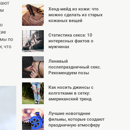
лают
Хенд-мейд из кожи: что
ми
можно сделать из старых
кожаных вещей
но
кие
Статистика секса: 10
 мы по
интересных фактов о
, что
мужчинах
Ленивый
послепраздничный секс.
Рекомендуем позы
Как носить джинсы с
колготками в сетку:
американский тренд
Лучшие новогодние
фильмы, которые создают
праздничную атмосферу