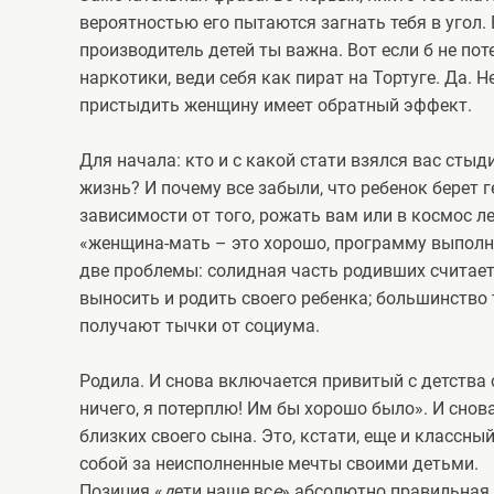
вероятностью его пытаются загнать тебя в угол. 
производитель детей ты важна. Вот если б не по
наркотики, веди себя как пират на Тортуге. Да. 
пристыдить женщину имеет обратный эффект.
Для начала: кто и с какой стати взялся вас стыд
жизнь? И почему все забыли, что ребенок берет г
зависимости от того, рожать вам или в космос 
«женщина-мать – это хорошо, программу выполн
две проблемы: солидная часть родивших считает 
выносить и родить своего ребенка; большинство т
получают тычки от социума.
Родила. И снова включается привитый с детства 
ничего, я потерплю! Им бы хорошо было». И снов
близких своего сына. Это, кстати, еще и класс
собой за неисполненные мечты своими детьми.
Позиция «
д
ети наше вс
е
» абсолютно правильная. 