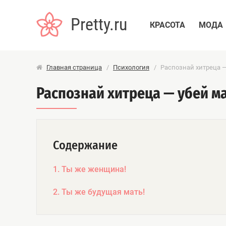
Pretty.ru
КРАСОТА
МОДА
Главная страница
/
Психология
/
Распознай хитреца —
Распознай хитреца — убей м
Содержание
1. Ты же женщина!
2. Ты же будущая мать!