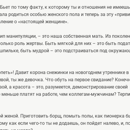
 Бьет по тому факту, к которому ты и отношения не имеешь
ала родиться особью женского пола и теперь за эту «прив
вление о «настоящей женщине».
ип манипуляции, – это наша собственная мать. Из поколен
олько роль жертвы. Быть мягкой для них – это быть подат
 шпильке, быть мудрой – это подстраиваться под окружа
рпеть»! Давит корона снежинки на новогоднем утреннике в
вой, ты же девочка. Что обуть на первое свидание? Конечн
ой, а красота – это, разумеется, демонстрирование своей
е меньше платят на работе, чем коллегам-мужчинам? Терпи,
ой женой. Приготовить борщ, помыть полы, как пионерка б
му как если чего-то ты не додаешь, он пойдет налево, и, п