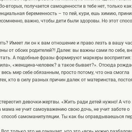
Во-вторых, получается самоценности в тебе нет, только как
тенциальная беременность – то пей, кури, ешь химию, прин
Несомненно, важно, чтобы дети были здоровы. Но этот спос
ить? Имеет ли он к вам отношение и право лезть в вашу ча
ены от обоих родителей?! Далее: вы важны сами по себе, в
летать. А подобные фразы формируют маркеры восприятия:
ила», «женщина-человек? а такое бывает?». Отсюда рожда
весь мир себе обязанным, просто потому, что она смогла
ех, кто в силу разных причин далек от материнства, посто
стереотип девочки-жертвы. «Жить ради детей нужно! А что 
а мама не учит самоуважению свою дочь, не учит заботе о
ный способ самоманипуляции. Ты как бы оправдываешься пе
Вот только это не означает, что это «все» нужно разбалов