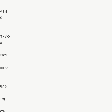
имай
об
стную
не
ется
янно
я? Я
ред
ать,