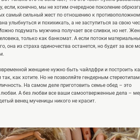
, если, конечно, мы не хотим очередное поколение обрюз
орых самый сильный жест по отношению к противоположном
зана улыбнуться и похихикать, а не заступиться за свою чес
Можно подумать мужчина получает все сливки, но нет. Же
 человека, только как банкомат. А если потоки материальны
го, она из страха одиночества останется, но будет за все м
ом.
современной женщине нужно быть чайлдфри и построить к
 так, как хотите. Но не позволяйте гендерным стереотипам
личность. На самом деле приготовить семье обед – это
з любви. А без любви все ваши самоотверженные дела – ме
етый венец мученицы никого не красит.