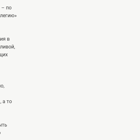
 – по
илегию»
ия в
ливой,
ющих
о,
 а то
ыть
о