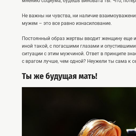
мнению социума, будешь виновата ты. Что, потер
Не важны ни чувства, ни наличие взаимоуважени
мужем – это все равно изнасилование.
Постоянный образ жертвы вводит женщину еще и 
иной такой, с погасшими глазами и опустившими
ситуации с этим мужчиной. Ответ в принципе зна
с врагом лучше, чем одной? Неужели ты сама к с
Ты же будущая мать!