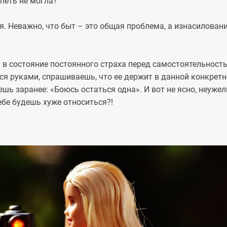
петь не могла?
я. Неважно, что быт – это общая проблема, а изнасилован
в состояние постоянного страха перед самостоятельность
ся руками, спрашиваешь, что ее держит в данной конкрет
ешь заранее: «Боюсь остаться одна». И вот не ясно, неуже
ебе будешь хуже относиться?!