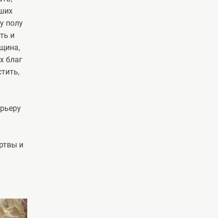
гших
у полу
ть и
нщина,
х благ
стить,
арьеру
ртвы и