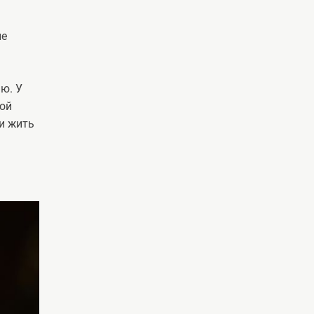
ие
ю. У
ной
ли жить