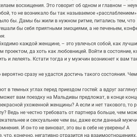
желаем восхищения. Это говорит об одном и главном – неу
бой, то не возникало бы так называемое «расслаблением»
было бы. Дамы бы жили в нужном ритме, питались тем, что
 утешали бы себя приятными эмоциями, а не печеньем, конф
ия
.
обходимо каждой женщине, – это увлечься собой, как лучш
м проектом, да хоть как любовницей. Войти в состояние, к
ить и лелеять. Кстати тогда и у мужчин возникнет к вам та
 вероятно сразу не удастся достичь такого состояния. Чем
т в темных углах перед приездом гостей: а вдруг заглянут
а может вам поездку на Мальдивы предложат, в конце конц
екрасной ухоженной женщины? А если и нет такового, то 
у? Ведь не честно требовать от партнера больше, чем мо
лекательнее и сексуальнее чем вы, даже если данный мужч
омнения. И он-то не виноват, это вы в себе не уверены! А
 что, конечно, негативно отразится на взаимоотношениях