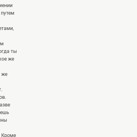
мении
 путем
етами,
им
огда ты
кое же
 же
.
ов.
разве
жешь
ины
. Кроме