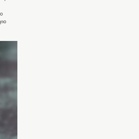
до
бую