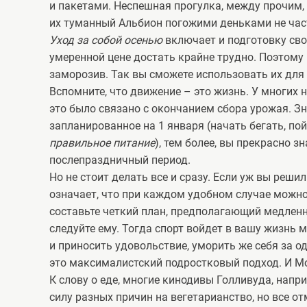
и пакетами. Неспешная прогулка, между прочим,
их туманный Альбион погожими деньками не час
Уход за собой осенью
включает и подготовку сво
умеренной цене достать крайне трудно. Поэтому
заморозив. Так вы сможете использовать их для 
Вспомните, что движение – это жизнь. У многих 
это было связано с окончанием сбора урожая. 
запланированное на 1 января (начать бегать, пой
правильное питание
), тем более, вы прекрасно 
послепраздничный период.
Но не стоит делать все и сразу. Если уж вы решил
означает, что при каждом удобном случае можно
составьте четкий план, предполагающий медленно
следуйте ему. Тогда спорт войдет в вашу жизнь 
и приносить удовольствие, уморить же себя за о
это максималистский подростковый подход. И Мос
К слову о еде, многие кинодивы Голливуда, напр
силу разных причин на вегетарианство, но все от