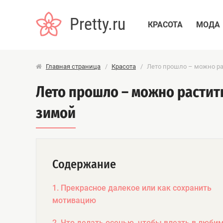
Pretty.ru
КРАСОТА
МОДА
Главная страница
/
Красота
/
Лето прошло – можно ра
Лето прошло – можно растить
зимой
Содержание
1. Прекрасное далекое или как сохранить
мотивацию
2. Что делать осенью, чтобы влезть в люби