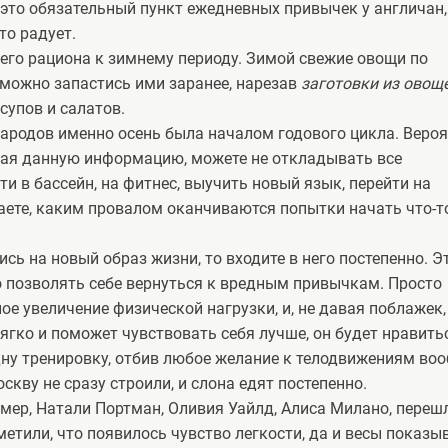
 это обязательный пункт ежедневных привычек у англичан,
то радует.
его рациона к зимнему периоду. Зимой свежие овощи по
 можно запастись ими заранее, нарезав
заготовки из овощ
супов и салатов.
народов именно осень была началом годового цикла. Вероя
Зная данную информацию, можете не откладывать все
ти в бассейн, на фитнес, выучить новый язык, перейти на
знаете, каким провалом оканчиваются попытки начать что-то
ись на новый образ жизни, то входите в него постепенно. Э
 позволять себе вернуться к вредным привычкам. Просто
е увеличение физической нагрузки, и, не давая поблажек,
мягко и поможет чувствовать себя лучше, он будет нравить
дну тренировку, отбив любое желание к телодвижениям воо
кву не сразу строили, и слона едят постепенно.
имер, Натали Портман, Оливия Уайлд, Алиса Милано, переш
метили, что появилось чувство легкости, да и весы показы