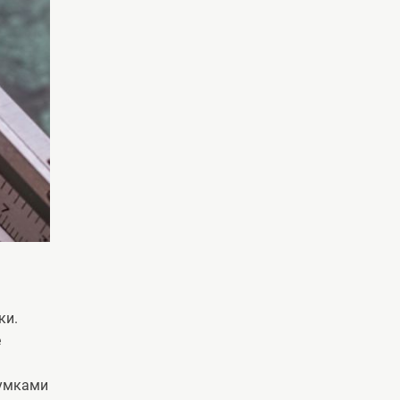
ки.
е
сумками