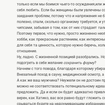
только если мы боимся чьего-то осуждения,или 
себя любить. Если бы женщины были увлечены со
заедания проблем, потому что и напряжения не 
полезно, спали, сколько организму требуется, и
чипсами, забывая о том, как от них страдает
тал
Поэтому первое, что нужно, просто жизненно не
хобби, как прекрасным растением, как интересны
для себя та ценность, которую нужно беречь, хол
отношение.
Ну, ладно. С жизненной позицией разобрались. Но
подогреть в себе желание
сохранить форму
?
Начнем с того повода, благодаря которому убираю
Внезапный поход в сауну, медицинский осмотр, 
А как же ваш мужчина? Неужели он не достоин пр
можно не соответствовать потенциальному идеал
предложить. Да и если он будет адекватно прив
верен, как Хатико, вас все равно будут гложить с
срываться будете на недоумевающем избраннике,