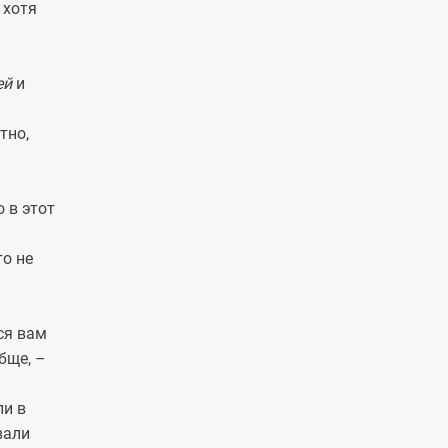
 хотя
ей
и
тно,
 в этот
то не
ся вам
бще, –
ли в
вали