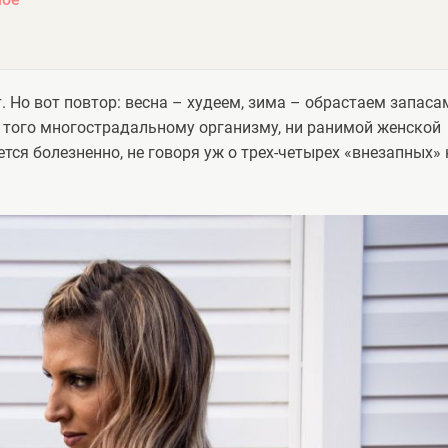
. Но вот повтор: весна – худеем, зима – обрастаем запаса
з того многострадальному организму, ни ранимой женской
тся болезненно, не говоря уж о трех-четырех «внезапных» 