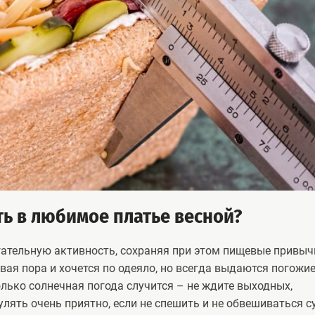
ть в любимое платье весной?
игательную активность, сохраняя при этом пищевые привыч
ая пора и хочется по одеяло, но всегда выдаются погожи
олько солнечная погода случится – не ждите выходных,
гулять очень приятно, если не спешить и не обвешиваться 