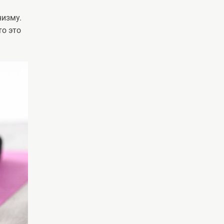
низму.
то это